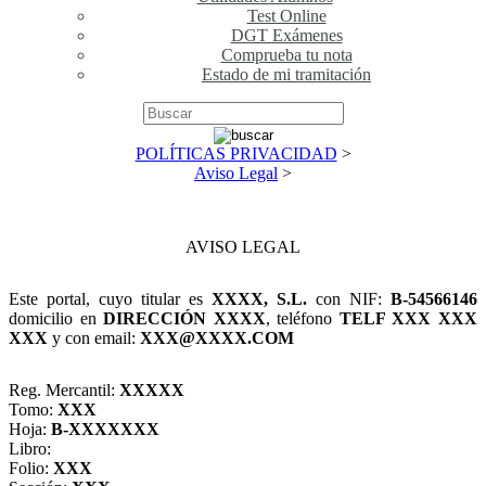
Test Online
DGT Exámenes
Comprueba tu nota
Estado de mi tramitación
POLÍTICAS PRIVACIDAD
>
Aviso Legal
>
AVISO LEGAL
Este portal, cuyo titular es
XXXX, S.L.
con NIF:
B-54566146
domicilio en
DIRECCIÓN XXXX
, teléfono
TELF XXX XXX
XXX
y con email:
XXX@XXXX.COM
Reg. Mercantil:
XXXXX
Tomo:
XXX
Hoja:
B-XXXXXXX
Libro:
Folio:
XXX