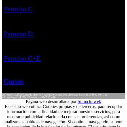
Permiso C
Permiso D
Permiso C+E
Cursos
Autoescola Liñán
Carrer de Mossèn Andreu, 29
Cornellà de Llobregat
Barcelona
08940
934 710
481
Autoescola Liñán - Barcelona - 934 710 481
Página web desarrollada por
Suma tu web
Este sitio web utiliza Cookies propias y de terceros, para recopilar
información con la finalidad de mejorar nuestros servicios, para
mostrarle publicidad relacionada con sus preferencias, así como
analizar sus hábitos de navegación. Si continua navegando, supone
la aceptación de la instalación de las mismas. El usuario tiene la