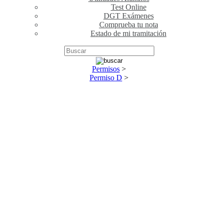
Test Online
DGT Exámenes
Comprueba tu nota
Estado de mi tramitación
Permisos
>
Permiso D
>
PERMISO D - Autobús