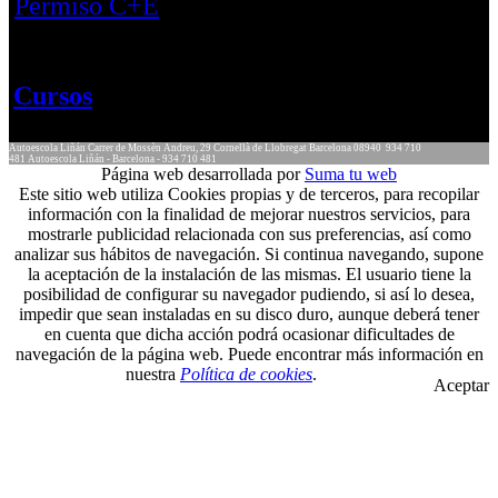
Permiso C+E
Cursos
Autoescola Liñán
Carrer de Mossèn Andreu, 29
Cornellà de Llobregat
Barcelona
08940
934 710
481
Autoescola Liñán - Barcelona - 934 710 481
Página web desarrollada por
Suma tu web
Este sitio web utiliza Cookies propias y de terceros, para recopilar
información con la finalidad de mejorar nuestros servicios, para
mostrarle publicidad relacionada con sus preferencias, así como
analizar sus hábitos de navegación. Si continua navegando, supone
la aceptación de la instalación de las mismas. El usuario tiene la
posibilidad de configurar su navegador pudiendo, si así lo desea,
impedir que sean instaladas en su disco duro, aunque deberá tener
en cuenta que dicha acción podrá ocasionar dificultades de
navegación de la página web. Puede encontrar más información en
nuestra
Política de cookies
.
Aceptar