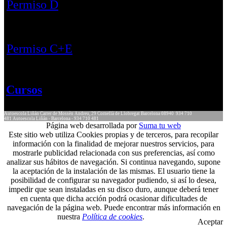
Permiso D
Permiso C+E
Cursos
Autoescola Liñán
Carrer de Mossèn Andreu, 29
Cornellà de Llobregat
Barcelona
08940
934 710
481
Autoescola Liñán - Barcelona - 934 710 481
Página web desarrollada por
Suma tu web
Este sitio web utiliza Cookies propias y de terceros, para recopilar
información con la finalidad de mejorar nuestros servicios, para
mostrarle publicidad relacionada con sus preferencias, así como
analizar sus hábitos de navegación. Si continua navegando, supone
la aceptación de la instalación de las mismas. El usuario tiene la
posibilidad de configurar su navegador pudiendo, si así lo desea,
impedir que sean instaladas en su disco duro, aunque deberá tener
en cuenta que dicha acción podrá ocasionar dificultades de
navegación de la página web. Puede encontrar más información en
nuestra
Política de cookies
.
Aceptar