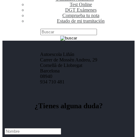
Test Online
DGT Exámenes
Comprueba tu nota
Estado de mi tramitación
Autoescola Liñán
Carrer de Mossèn Andreu, 29
Cornellà de Llobregat
Barcelona
08940
934 710 481
¿Tienes alguna duda?