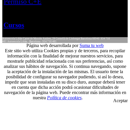
Permiso C+E
Cursos
Autoescola Liñán
Carrer de Mossèn Andreu, 29
Cornellà de Llobregat
Barcelona
08940
934 710
481
Autoescola Liñán - Barcelona - 934 710 481
Página web desarrollada por
Suma tu web
Este sitio web utiliza Cookies propias y de terceros, para recopilar
información con la finalidad de mejorar nuestros servicios, para
mostrarle publicidad relacionada con sus preferencias, así como
analizar sus hábitos de navegación. Si continua navegando, supone
la aceptación de la instalación de las mismas. El usuario tiene la
posibilidad de configurar su navegador pudiendo, si así lo desea,
impedir que sean instaladas en su disco duro, aunque deberá tener
en cuenta que dicha acción podrá ocasionar dificultades de
navegación de la página web. Puede encontrar más información en
nuestra
Política de cookies
.
Aceptar