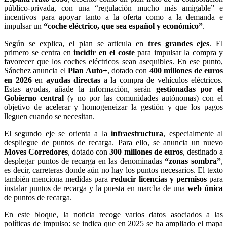
público-privada, con una “regulación mucho más amigable” e
incentivos para apoyar tanto a la oferta como a la demanda e
impulsar un
“coche eléctrico, que sea español y económico”
.
Según se explica, el plan se articula en
tres grandes ejes
. El
primero se centra en
incidir en el coste
para impulsar la compra y
favorecer que los coches eléctricos sean asequibles. En ese punto,
Sánchez anuncia el
Plan Auto+
, dotado con
400 millones de euros
en 2026
en
ayudas directas
a la compra de vehículos eléctricos.
Estas ayudas, añade la información, serán
gestionadas por el
Gobierno central
(y no por las comunidades autónomas) con el
objetivo de acelerar y homogeneizar la gestión y que los pagos
lleguen cuando se necesitan.
El segundo eje se orienta a la
infraestructura
, especialmente al
despliegue de puntos de recarga. Para ello, se anuncia un nuevo
Moves Corredores
, dotado con
300 millones de euros
, destinado a
desplegar puntos de recarga en las denominadas
“zonas sombra”
,
es decir, carreteras donde aún no hay los puntos necesarios. El texto
también menciona medidas para
reducir licencias y permisos
para
instalar puntos de recarga y la puesta en marcha de una
web única
de puntos de recarga.
En este bloque, la noticia recoge varios datos asociados a las
políticas de impulso: se indica que en 2025 se ha ampliado el mapa