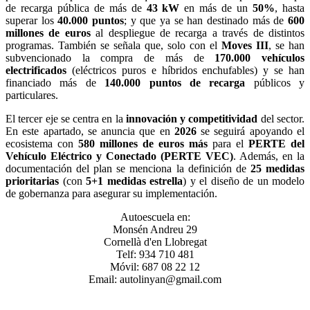
de recarga pública de más de
43 kW
en más de un
50%
, hasta
superar los
40.000 puntos
; y que ya se han destinado más de
600
millones de euros
al despliegue de recarga a través de distintos
programas. También se señala que, solo con el
Moves III
, se han
subvencionado la compra de más de
170.000 vehículos
electrificados
(eléctricos puros e híbridos enchufables) y se han
financiado más de
140.000 puntos de recarga
públicos y
particulares.
El tercer eje se centra en la
innovación y competitividad
del sector.
En este apartado, se anuncia que en
2026
se seguirá apoyando el
ecosistema con
580 millones de euros más
para el
PERTE del
Vehículo Eléctrico y Conectado (PERTE VEC)
. Además, en la
documentación del plan se menciona la definición de
25 medidas
prioritarias
(con
5+1 medidas estrella
) y el diseño de un modelo
de gobernanza para asegurar su implementación.
Autoescuela en:
Monsén Andreu 29
Cornellà d'en Llobregat
Telf: 934 710 481
Móvil: 687 08 22 12
Email: autolinyan@gmail.com