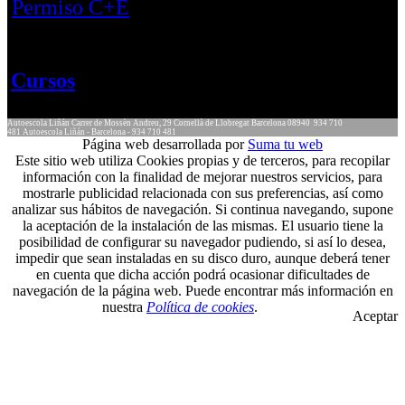
Permiso C+E
Cursos
Autoescola Liñán
Carrer de Mossèn Andreu, 29
Cornellà de Llobregat
Barcelona
08940
934 710
481
Autoescola Liñán - Barcelona - 934 710 481
Página web desarrollada por
Suma tu web
Este sitio web utiliza Cookies propias y de terceros, para recopilar
información con la finalidad de mejorar nuestros servicios, para
mostrarle publicidad relacionada con sus preferencias, así como
analizar sus hábitos de navegación. Si continua navegando, supone
la aceptación de la instalación de las mismas. El usuario tiene la
posibilidad de configurar su navegador pudiendo, si así lo desea,
impedir que sean instaladas en su disco duro, aunque deberá tener
en cuenta que dicha acción podrá ocasionar dificultades de
navegación de la página web. Puede encontrar más información en
nuestra
Política de cookies
.
Aceptar