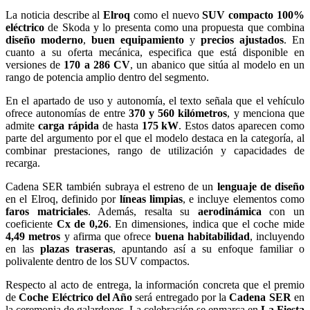
La noticia describe al
Elroq
como el nuevo
SUV compacto 100%
eléctrico
de Skoda y lo presenta como una propuesta que combina
diseño moderno
,
buen equipamiento
y
precios ajustados
. En
cuanto a su oferta mecánica, especifica que está disponible en
versiones de
170 a 286 CV
, un abanico que sitúa al modelo en un
rango de potencia amplio dentro del segmento.
En el apartado de uso y autonomía, el texto señala que el vehículo
ofrece autonomías de entre
370 y 560 kilómetros
, y menciona que
admite
carga rápida
de hasta
175 kW
. Estos datos aparecen como
parte del argumento por el que el modelo destaca en la categoría, al
combinar prestaciones, rango de utilización y capacidades de
recarga.
Cadena SER también subraya el estreno de un
lenguaje de diseño
en el Elroq, definido por
líneas limpias
, e incluye elementos como
faros matriciales
. Además, resalta su
aerodinámica
con un
coeficiente
Cx de 0,26
. En dimensiones, indica que el coche mide
4,49 metros
y afirma que ofrece
buena habitabilidad
, incluyendo
en las
plazas traseras
, apuntando así a su enfoque familiar o
polivalente dentro de los SUV compactos.
Respecto al acto de entrega, la información concreta que el premio
de
Coche Eléctrico del Año
será entregado por la
Cadena SER
en
la ceremonia de galardones. La celebración se enmarca en
La Fiesta