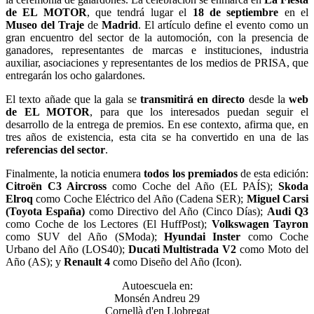
de EL MOTOR
, que tendrá lugar el
18 de septiembre
en el
Museo del Traje
de
Madrid
. El artículo define el evento como un
gran encuentro del sector de la automoción, con la presencia de
ganadores, representantes de marcas e instituciones, industria
auxiliar, asociaciones y representantes de los medios de PRISA, que
entregarán los ocho galardones.
El texto añade que la gala se
transmitirá en directo
desde la
web
de EL MOTOR
, para que los interesados puedan seguir el
desarrollo de la entrega de premios. En ese contexto, afirma que, en
tres años de existencia, esta cita se ha convertido en una de las
referencias del sector
.
Finalmente, la noticia enumera
todos los premiados
de esta edición:
Citroën C3 Aircross
como Coche del Año (EL PAÍS);
Skoda
Elroq
como Coche Eléctrico del Año (Cadena SER);
Miguel Carsi
(Toyota España)
como Directivo del Año (Cinco Días);
Audi Q3
como Coche de los Lectores (El HuffPost);
Volkswagen Tayron
como SUV del Año (SModa);
Hyundai Inster
como Coche
Urbano del Año (LOS40);
Ducati Multistrada V2
como Moto del
Año (AS); y
Renault 4
como Diseño del Año (Icon).
Autoescuela en:
Monsén Andreu 29
Cornellà d'en Llobregat