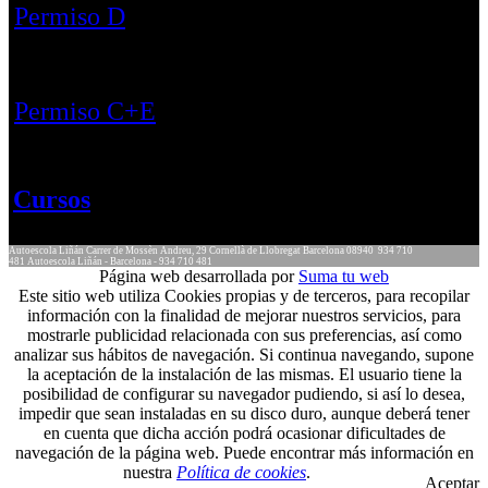
Permiso D
Permiso C+E
Cursos
Autoescola Liñán
Carrer de Mossèn Andreu, 29
Cornellà de Llobregat
Barcelona
08940
934 710
481
Autoescola Liñán - Barcelona - 934 710 481
Página web desarrollada por
Suma tu web
Este sitio web utiliza Cookies propias y de terceros, para recopilar
información con la finalidad de mejorar nuestros servicios, para
mostrarle publicidad relacionada con sus preferencias, así como
analizar sus hábitos de navegación. Si continua navegando, supone
la aceptación de la instalación de las mismas. El usuario tiene la
posibilidad de configurar su navegador pudiendo, si así lo desea,
impedir que sean instaladas en su disco duro, aunque deberá tener
en cuenta que dicha acción podrá ocasionar dificultades de
navegación de la página web. Puede encontrar más información en
nuestra
Política de cookies
.
Aceptar